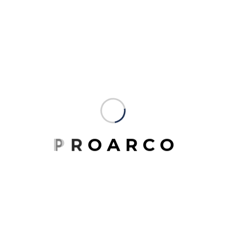
Contacto
Horaros de atención
P
R
O
A
R
C
O
Lunes a Viernes: 08:00 a 16:00hs
Email
info@proarcosrl.com
Teléfono