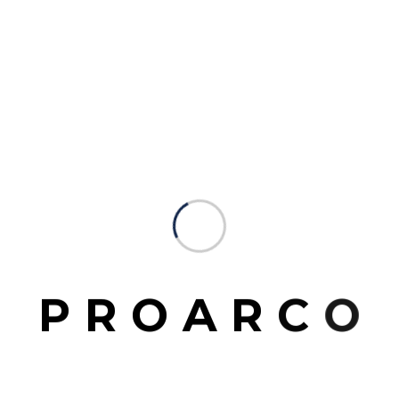
acto
Horaros de atención
P
R
O
A
R
C
O
Lunes a Viernes: 08:00 a 16:00hs
Email
info@proarcosrl.com